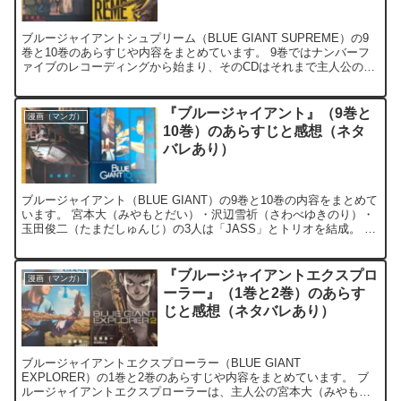
ブルージャイアントシュプリーム（BLUE GIANT SUPREME）の9
巻と10巻のあらすじや内容をまとめています。 9巻ではナンバーフ
ァイブのレコーディングから始まり、そのCDはそれまで主人公の宮
本大（みやもとだい）に関わった人々もその...
『ブルージャイアント』（9巻と
漫画（マンガ）
10巻）のあらすじと感想（ネタ
バレあり）
ブルージャイアント（BLUE GIANT）の9巻と10巻の内容をまとめて
います。 宮本大（みやもとだい）・沢辺雪祈（さわべゆきのり）・
玉田俊二（たまだしゅんじ）の3人は「JASS」とトリオを結成。 目
標である日本一のジャズクラブである「ソー...
『ブルージャイアントエクスプロ
漫画（マンガ）
ーラー』（1巻と2巻）のあらす
じと感想（ネタバレあり）
ブルージャイアントエクスプローラー（BLUE GIANT
EXPLORER）の1巻と2巻のあらすじや内容をまとめています。 ブ
ルージャイアントエクスプローラーは、主人公の宮本大（みやもと