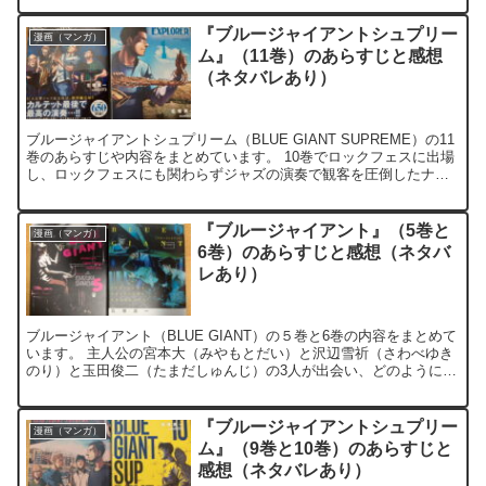
『ブルージャイアントシュプリー
漫画（マンガ）
ム』（11巻）のあらすじと感想
（ネタバレあり）
ブルージャイアントシュプリーム（BLUE GIANT SUPREME）の11
巻のあらすじや内容をまとめています。 10巻でロックフェスに出場
し、ロックフェスにも関わらずジャズの演奏で観客を圧倒したナン
バーファイブのメンバーである主人公の宮本...
『ブルージャイアント』（5巻と
漫画（マンガ）
6巻）のあらすじと感想（ネタバ
レあり）
ブルージャイアント（BLUE GIANT）の５巻と6巻の内容をまとめて
います。 主人公の宮本大（みやもとだい）と沢辺雪祈（さわべゆき
のり）と玉田俊二（たまだしゅんじ）の3人が出会い、どのように
「JASS」として活動を始めたのか？ 3人の出会...
『ブルージャイアントシュプリー
漫画（マンガ）
ム』（9巻と10巻）のあらすじと
感想（ネタバレあり）