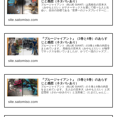
じと感想（ネタバレあり）
ブルージャイアント（BLUE GIANT）は高校生の宮本大
（みやもとだい）がテナーサックスを通じて様々な人と出
会い、自分の目標である「世界一のジャズプレイヤーにな
る！」という夢を追い求めていく姿を描いた漫画です。 中
学生の卒業記念で友人に誘...
site.satomiso.com
『ブルージャイアント』（3巻と4巻）のあらす
じと感想（ネタバレあり）
ブルージャイアント（BLUE GIANT）の3巻と4巻の内容を
まとめています。 高校生の宮本大（みやもとだい）が独学
でサックスを吹いていましたが、かつて一流のジャズプレ
イヤーを目指していた由井と出会い、由井からサックスの
基本を学んでどんどん...
site.satomiso.com
『ブルージャイアント』（5巻と6巻）のあらす
じと感想（ネタバレあり）
ブルージャイアント（BLUE GIANT）の５巻と6巻の内容
をまとめています。 主人公の宮本大（みやもとだい）と沢
辺雪祈（さわべゆきのり）と玉田俊二（たまだしゅんじ）
の3人が出会い、どのように「JASS」として活動を始めた
のか？ 3人の出会...
site.satomiso.com