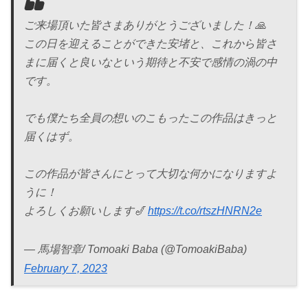
ご来場頂いた皆さまありがとうございました！🙏
この日を迎えることができた安堵と、これから皆さ
まに届くと良いなという期待と不安で感情の渦の中
です。
でも僕たち全員の想いのこもったこの作品はきっと
届くはず。
この作品が皆さんにとって大切な何かになりますよ
うに！
よろしくお願いします🎷
https://t.co/rtszHNRN2e
— 馬場智章/ Tomoaki Baba (@TomoakiBaba)
February 7, 2023