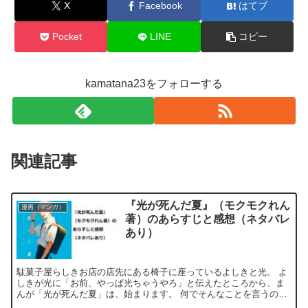
X
Facebook
はてブ
Pocket
LINE
コピー
kamatana23をフォローする
関連記事
『光が死んだ夏』（モクモクれん
漫画（マンガ）
著）のあらすじと感想（ネタバレ
あり）
駄菓子屋らしきお店の店先にある椅子に座っているよしきと光。 よ
しきが光に「お前、やっぱ光ちゃうやろ」と伝えたところから、ま
んが「光が死んだ夏」は、始まります。 何でそんなことを言うの？
行方不明になっていたとも話しをしていたが、どういうこと...