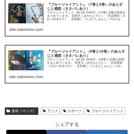
『ブルージャイアント』（7巻と8巻）のあらす
じと感想（ネタバレあり）
ブルージャイアント（BLUE GIANT）の7巻と8巻の内容を
まとめています。 宮本大（みやもとだい）・沢辺雪祈（さ
わべゆきのり）・玉田俊二（たまだしゅんじ）の3人は
「JASS」とトリオを結成し、ライブを行っても徐々にフ
ァンを増やしていって...
site.satomiso.com
『ブルージャイアント』（9巻と10巻）のあらす
じと感想（ネタバレあり）
ブルージャイアント（BLUE GIANT）の9巻と10巻の内容
をまとめています。 宮本大（みやもとだい）・沢辺雪祈
（さわべゆきのり）・玉田俊二（たまだしゅんじ）の3人
は「JASS」とトリオを結成。 目標である日本一のジャズ
クラブである「ソー...
site.satomiso.com
漫画（マンガ）
アニメ
スポーツ
ブルージャイアント
シェアする